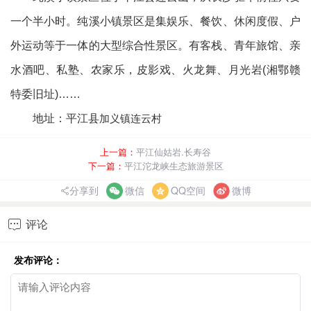
一个半小时。纯溪小镇景区是集娱乐、餐饮、休闲度假、户
外运动等于一体的大型综合性景区。有客栈、青年旅馆、亲
水酒吧、私塾、农家乐，皮影戏、火龙舞、月光岩(湘鄂赣
特委旧址)……
地址：平江县
加义镇连云村
上一篇：
平江仙姑岩.长寿谷
下一篇：
平江沱龙峡生态旅游景区
分享到
微信
QQ空间
微博
评论

发布评论：