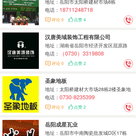
地址：岳阳市太阳桥建材市场8栋
18711248718
348~358号
电话：
评论 0
点赞 4
汉唐美域装饰工程有限公司
地址：湖南省岳阳市经济开发区屈原路
（0730）3319808
146号
电话：
评论 0
点赞 2
圣象地板
地址：太阳桥建材大市场28栋2楼圣象地
0730-8235399
板
电话：
评论 0
点赞 2
岳阳成星瓦业
地址：岳阳市中南陶瓷批发城D区17栋