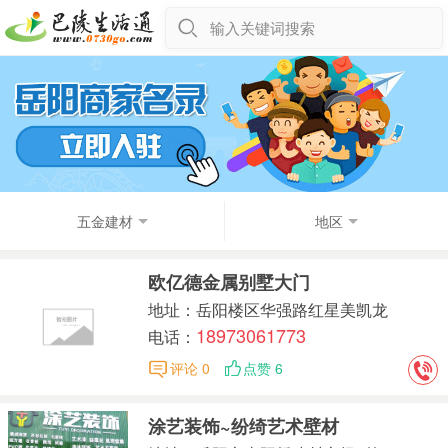
输入关键词搜索
五金建材
地区
欧亿德金属别墅大门
地址：岳阳楼区华强路红星美凯龙
18973061773
电话：
评论 0
点赞 6
涂艺装饰~纷绮艺术壁材