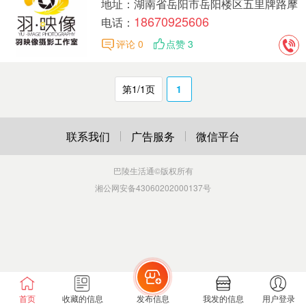
地址：湖南省岳阳市岳阳楼区五里牌路摩
18670925606
登国际1803号
电话：
评论 0
点赞 3
第1/1页
1
联系我们
广告服务
微信平台
巴陵生活通
©版权所有
湘公网安备43060202000137号
首页
收藏的信息
发布信息
我发的信息
用户登录