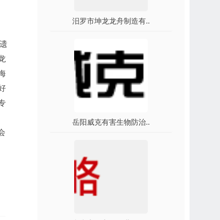
汨罗市坤龙龙舟制造有..
化遗
龙
海
好
专
岳阳威克有害生物防治..
会