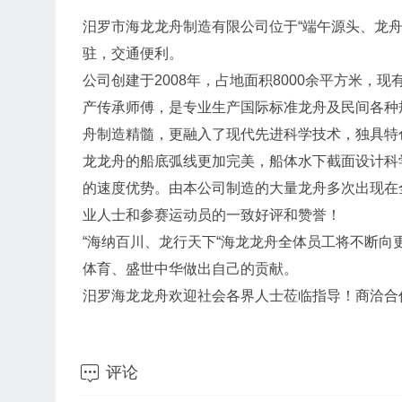
汨罗市海龙龙舟制造有限公司位于“端午源头、龙
驻，交通便利。
公司创建于2008年，占地面积8000余平方米，
产传承师傅，是专业生产国际标准龙舟及民间各种
舟制造精髓，更融入了现代先进科学技术，独具特
龙龙舟的船底弧线更加完美，船体水下截面设计科
的速度优势。由本公司制造的大量龙舟多次出现在
业人士和参赛运动员的一致好评和赞誉！
“海纳百川、龙行天下“海龙龙舟全体员工将不断向
体育、盛世中华做出自己的贡献。
汨罗海龙龙舟欢迎社会各界人士莅临指导！商洽合

评论