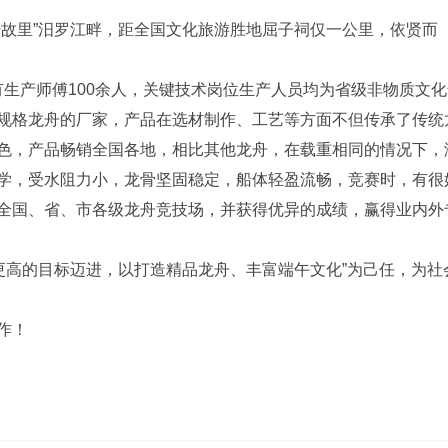
舟故里”汨罗江畔，距全国文化旅游胜地屈子祠仅一公里，依贤而
现有生产师傅100余人，关键技术岗位生产人员均为省级非物质文
规格龙舟的厂家，产品在选材制作、工艺等方面不但传承了传统
色，产品畅销全国各地，相比其他龙舟，在载重相同的情况下，
学，受水阻力小，龙骨坚固稳定，船体轻盈流畅，竞赛时，有很
全国、省、市各级龙舟竞技场，并获得优异的成绩，赢得业内外
更高的目标迈进，以打造精品龙舟、丰富端午文化”为己任，为社
作！