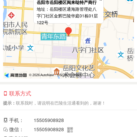
岳阳市岳阳楼区闽来哒特产商行
地址：岳阳楼区通海路管理处八
字门社区金辉巴陵华庭01栋01层
122号
© 2026 AutoNavi
- GS(2025)5996号
联系方式
提示：
联系我时，请说明在巴陵生活通看到的，谢谢！
手机：
15505908928
微信：
15505908928