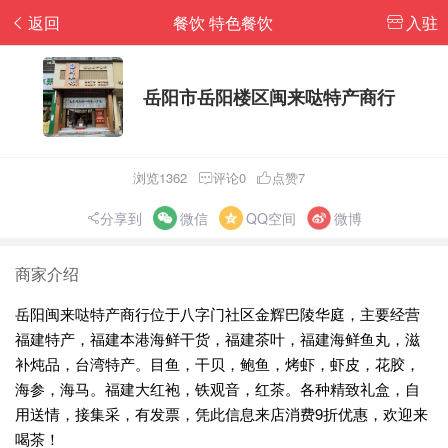
返回
餐饮 特色餐饮
入驻
岳阳市岳阳楼区闽来哒特产商行
浏览1362
评论0
点赞7
分享到
微信
QQ空间
微博
商家介绍
岳阳闽来哒特产商行位于八字门社区金辉巴陵华庭，主要经营
福建特产，福建本港海鲜干货，福建茶叶，福建海鲜鱼丸，滋
补炖品，台湾特产。目鱼，干贝，鲍鱼，烤虾，虾皮，花胶，
海参，海马。福建大红袍，铁观音，红茶。各种精致礼盒，自
用送情，接集采，有发票，凭此信息来店消费9折优惠，欢迎来
喝茶！